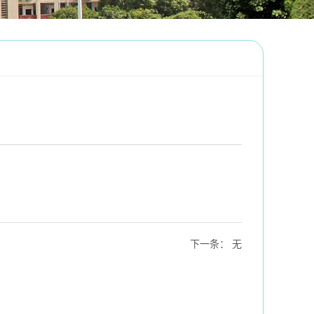
下一条
：
无