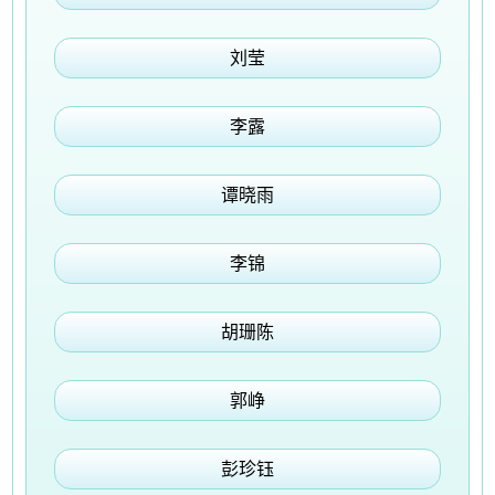
刘莹
李露
谭晓雨
李锦
胡珊陈
郭峥
彭珍钰