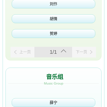
刘忭
胡情
贺婷
1/1
上一页
下一页
音乐组
Music Group
薛宁