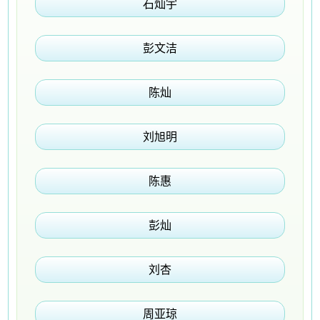
石灿宇
彭文洁
陈灿
刘旭明
陈惠
彭灿
刘杏
周亚琼