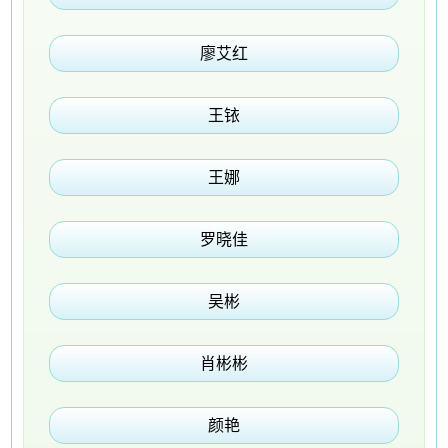
廖艾红
王铱
王娜
罗晓佳
吴彬
肖彬彬
颜艳