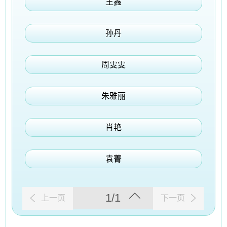
王鑫
孙丹
周雯雯
朱雅丽
肖艳
袁菁
1/1
上一页
下一页