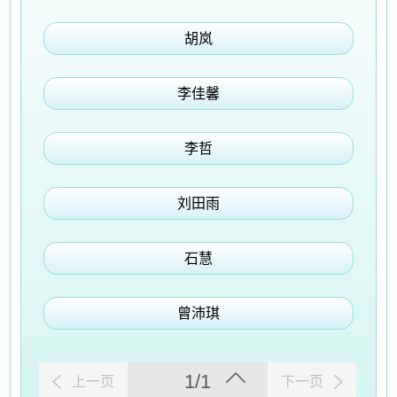
胡岚
李佳馨
李哲
刘田雨
石慧
曾沛琪
1/1
上一页
下一页