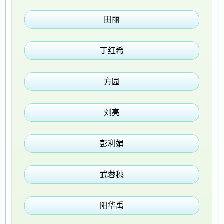
田丽
丁红希
方园
刘亮
彭利娟
武蓉穗
阳华禹