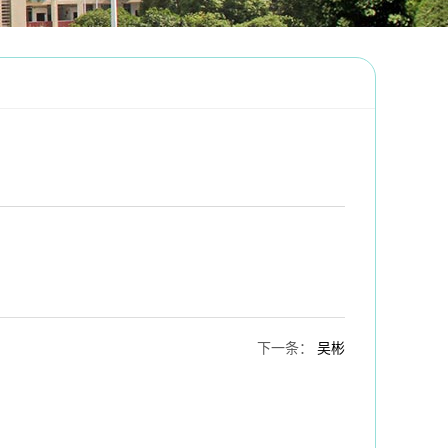
下一条
：
吴彬