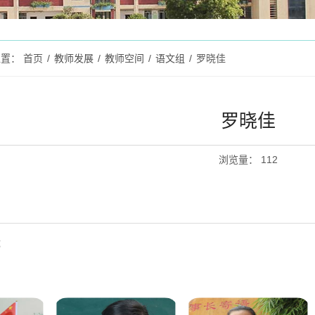
位置：
首页
/
教师发展
/
教师空间
/
语文组
/
罗晓佳
罗晓佳
浏览量
：
112
娜