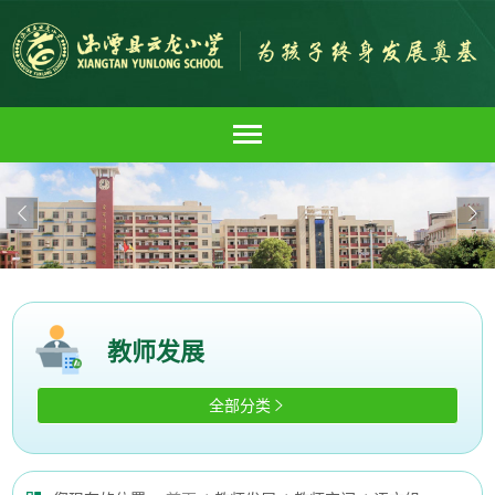


教师发展
全部分类
