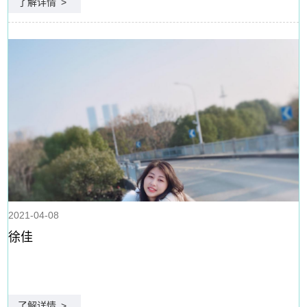
了解详情
>
2021-04-08
徐佳
了解详情
>