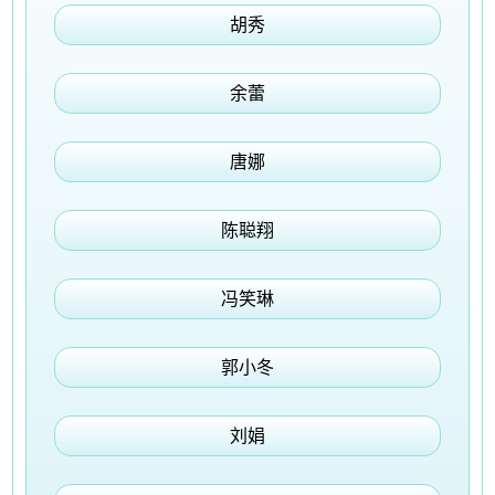
胡秀
余蕾
唐娜
陈聪翔
冯笑琳
郭小冬
刘娟