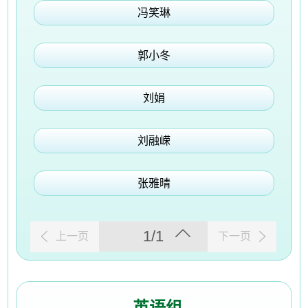
冯笑琳
郭小冬
刘娟
刘融嵘
张雅晴
1/1
上一页
下一页
英语组