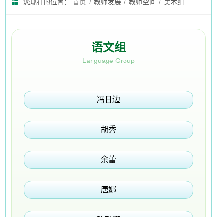
您现在的位置：
首页
/
教师发展
/
教师空间
/
美术组
语文组
Language Group
冯日边
胡秀
余蕾
唐娜