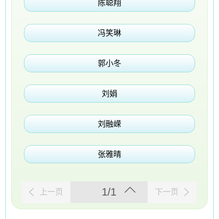
陈聪翔
冯笑琳
郭小冬
刘娟
刘融嵘
张雅晴
1/1
上一页
下一页