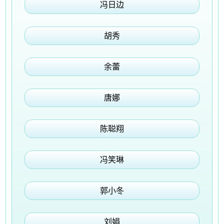
冯日边
胡秀
余蕾
唐娜
陈聪翔
冯笑琳
郭小冬
刘娟