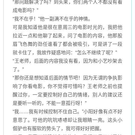
“那问题解决了吗？到头来，你们两个人不都没有看
成电影吗？”
“我不在乎！”他一副满不在乎的神情。
可是我知道他是很在意周三的电影时光的，我把他
拉近一点和他聊了起来，问了电影的内容，他那股
眉飞色舞的劲任谁看了都会被吸引，可是讲了一段
就卡住了，我故作疑惑地问：
“怎么不继续了呢？”
“王老师，后面的内容我没有看，因为和小艺吵架去
了。”
“那你还是想知道后面的情节吧！因为无谓的争执影
响了你看电影，你不觉得可惜吗？王老师之前也提
醒过你，一定要控制好自己的情绪，别人的建议还
是要听一听的，不能一意孤行呀！”
“我……我有时候控制不住自己。”小阳好像有点不好
意思了。可他的吭吭哧哧却让我眼睛一亮。这头小
倔驴也有服软的势头了，我可得好好把握。