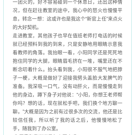
一团火的，好不容易碰到一个休息日，还出这种情
况，但在赶往教室的途中，我心中的怒火也慢慢平
息，转念一想：这或许也是我这个
“新官上任”来点火
的大好契机。
走进教室，其他孩子也早在值班老师打电话的时候
就已经预料到我的到来，只是安静地用眼睛示意我
看教师的角落。我抬眼一看，小阳同学还是死死地
抱住同学的大腿，眼睛眉毛挤在一堆，嘴里还在不
断念叨着什么。抬头看到我，小阳很不服气地把脖
子一梗，大概是做好了迎接我劈头盖脸大发脾气的
准备。我深吸一口气，没有动肝火，而是慢慢走到
他的身边，蹲下身子对他说：
“小阳，你想王老师帮
你吗？想的话，现在就松手吧，我们换个地方聊一
聊。”大概是因为之前有过很多次的交流，他还是比
较信任我，所以听了我的话之后，他慢慢地松了
手，随我到了办公室。