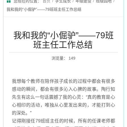
您现在的位置：
首页
/
学生成长
/
年级建设
/
班级园地
/
我和我的“小倔驴”——79班班主任工作总结
我和我的“小倔驴”——79班
班主任工作总结
浏览量
：
149
我想每个教师
在陪伴孩子成长的过程中都会有很多
感动的瞬间，都会有
很多
沁入心脾的故事
。陶行知
先生有这么一句话震撼了我的心灵：
“真的教育是心
心相印的活动，唯独从心里发出来的，才能打到心
的深处。”
记得刚接
任
79
班班主任的时候，所有的任课老师都