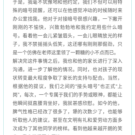
于是，我毫不犹豫地和他约定，我们不但可以用特
殊的暗号提醒，还可以在他感觉冲动的时候随时来
办公室找我。他对于对接暗号很感兴趣，一下撇开
刚刚的不愉快，兴致勃勃地和我约定用些什么暗
号。看着他一会儿紧皱眉头，一会儿眼睛放光的样
子，我不禁摇摇头低笑，这还哪有刚刚那倔劲，只
是一个仿佛在老师这里领了一颗糖的小不点而已。
解决完这件事情之后，我也和他的家长进行了深入
沟通，进一步了解他的情况。同时，也对孩子的现
状转变最大程度争取了家长的支持与配合。当然，
根据他的提议，我们之间的
“接头暗号”也正式“上
岗”，每次，一个专属于我们的手势或眼神，都能让
他瞬间挺直腰背坐好，我就甚感欣慰。如今的他，
脾气性格已经改了很多了，犟的次数少了，也能够
听取他人的建议，甚至在文明有礼和爱劳动方面多
次成为了其他同学的榜样。看到他越来越开朗的笑