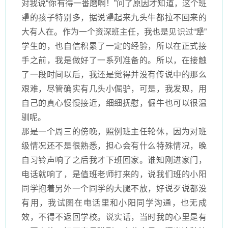
对我说“你有得一番磨啊！”问了原因才知道，这个班
犟的孩子特别多，据说犟起来九头牛都拉不回来的
大有人在。作为一个资深班主任，我也是见识过“犟”
学生的，也自信积累了一定的经验，所以在正式接
手之前，我是做好了一系列准备的。所以，在接触
了一段时间以后，我还是觉得并没有传说中的那么
艰难，尽管确实有几头小倔驴，可是，我发现，用
自己的真心慢慢接近，细细抚慰，倔牛也可以很温
驯呢。
那是一个周三的傍晚，照例班主任轮休，因为对班
级情况还不是很熟悉，担心会有什么特殊情况，晚
自习铃声响了之后我才下班回家。谁知刚进家门，
电话就响了，是值班老师打来的，说我们班的小阳
同学抱着另外一个同学的大腿不放，好说歹说都没
有用，我试图在电话里和小阳同学沟通，也无成
效，不得不返回学校。说实话，当时我的心里是有