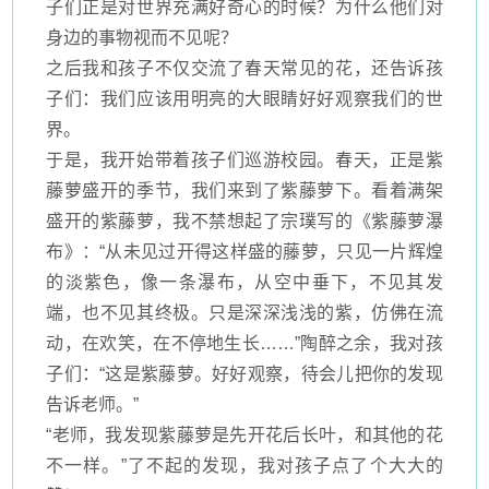
子们正是对世界充满好奇心的时候？为什么他们对
身边的事物视而不见呢？
之后我和孩子不仅交流了春天常见的花，还告诉孩
子们：我们应该用明亮的大眼睛好好观察我们的世
界。
于是，我开始带着孩子们巡游校园。春天，正是紫
藤萝盛开的季节，我们来到了紫藤萝下。看着满架
盛开的紫藤萝，我不禁想起了宗璞写的《紫藤萝瀑
布》：
“从未见过开得这样盛的藤萝，只见一片辉煌
的淡紫色，像一条瀑布，从空中垂下，不见其发
端，也不见其终极。只是深深浅浅的紫，仿佛在流
动，在欢笑，在不停地生长……”陶醉之余，我对孩
子们：“这是紫藤萝。好好观察，待会儿把你的发现
告诉老师。”
“老师，我发现紫藤萝是先开花后长叶，和其他的花
不一样。”了不起的发现，我对孩子点了个大大的