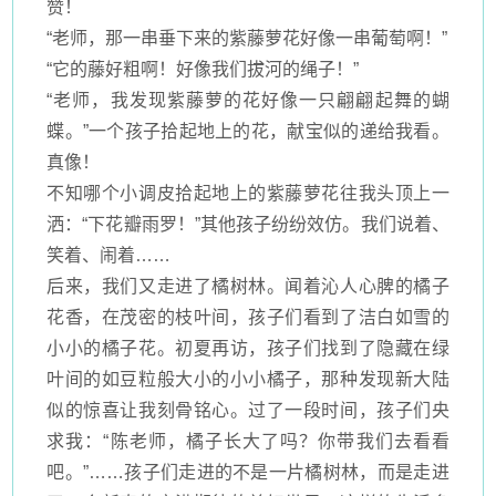
赞！
“老师，那一串垂下来的紫藤萝花好像一串葡萄啊！”
“它的藤好粗啊！好像我们拔河的绳子！”
“老师，我发现紫藤萝的花好像一只翩翩起舞的蝴
蝶。”一个孩子拾起地上的花，献宝似的递给我看。
真像！
不知哪个小调皮拾起地上的紫藤萝花往我头顶上一
洒：
“下花瓣雨罗！”其他孩子纷纷效仿。我们说着、
笑着、闹着……
后来，我们又走进了橘树林。闻着沁人心脾的橘子
花香，在茂密的枝叶间，孩子们看到了洁白如雪的
小小的橘子花。初夏再访，孩子们找到了隐藏在绿
叶间的如豆粒般大小的小小橘子，那种发现新大陆
似的惊喜让我刻骨铭心。过了一段时间，孩子们央
求我：
“陈老师，橘子长大了吗？你带我们去看看
吧。”……孩子们走进的不是一片橘树林，而是走进