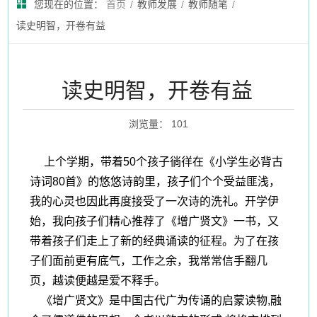
您现在的位置：
首页
/
教师发展
/
教师随笔
/
读史明智，开卷有益
读史明智，开卷有益
浏览量
：
101
上个学期，带着
50个孩子徜徉在《小学生必背古
诗词80首》的悠悠诗韵里，孩子们个个受益匪浅，
我的心灵也因此再度接受了一次诗的洗礼。开学伊
始，我向孩子们精心推荐了《增广贤文》一书，又
带着孩子们走上了新的经典诵读的征程。为了在孩
子们面前更有底气，工作之余，我常常信手翻几
页，越读便越是爱不释手。
《增广贤文》是中国古代广为传诵的启蒙读物,融