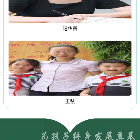
阳华禹
王铱