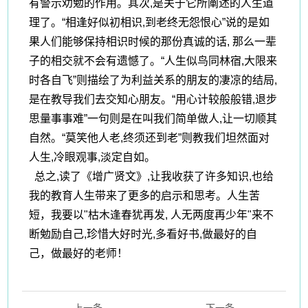
有警示劝勉的作用。其次,是关于它所阐述的人生道
理了。“相逢好似初相识,到老终无怨恨心”说的是如
果人们能够保持相识时候的那份真诚的话, 那么一辈
子的相交就不会有遗憾了。“人生似鸟同林宿,大限来
时各自飞”则描绘了为利益关系的朋友的凄凉的结局,
是在教导我们去交知心朋友。“用心计较般般错,退步
思量事事难”一句则是在叫我们简单做人,让一切顺其
自然。“莫笑他人老,终须还到老”则教我们坦然面对
人生,冷眼观事,淡定自如。
总之,读了《增广贤文》,让我收获了许多知识,也给
我的教育人生带来了更多的启示和思考。人生苦
短，我要以"枯木逢春犹再发, 人无两度再少年"来不
断勉励自己,珍惜大好时光,多看好书,做最好的自
己，做最好的老师！