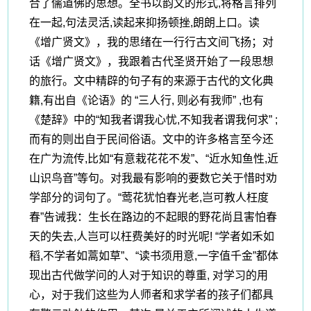
合了儒道佛的思想。全书以韵文的形式,将格言排列
在一起,句法灵活,读起来抑扬顿挫,朗朗上口。读
《增广贤文》，我的思绪在一行行古文间飞扬；对
话《增广贤文》，我跟着古代圣贤开始了一段思想
的旅行。文中精辟的句子有的来源于古代的文化典
籍,有出自《论语》的 “三人行, 则必有我师” ,也有
《楚辞》中的“知我者谓我心忧,不知我者谓我何求” ;
而有的则出自于民间俗语。文中的许多格言至今还
在广为流传,比如“有意栽花花不发”、“近水知鱼性,近
山识鸟音”等句。对我最有影响的要数它关于惜时劝
学部分的词句了。“莺花犹怕春光老,岂可教人枉度
春”告诫我：生长在路边的不起眼的野花尚且害怕春
天的失去,人岂可以枉费美好的时光呢! “学者如禾如
稻,不学者如蒿如草”、“读书须用意,一字值千金”都体
现出古代做学问的人对于知识的尊重, 对学习的用
心，对于我们这些为人师者和求学者的孩子们都具