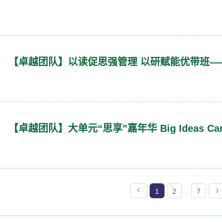
1
2
...
7