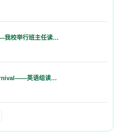
【卓越团队】以读促思强管理 以研赋能优带班——我校举行班主任读书分享会
【卓越团队】大单元“思享”嘉年华 Big Ideas Carnival——英语组读书分享会