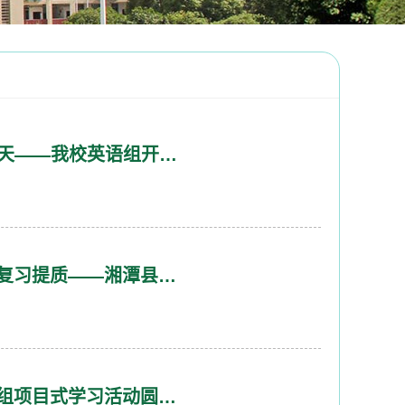
【卓越团队】SUPER点亮大单元，素养花开四月天——我校英语组开展新教材校本研修活动
【卓越团队】智融AI精研单元教学 深耕结构赋能复习提质——湘潭县云龙小学数学组校本研修活动纪实
【卓越团队】追“科学星” 筑强国梦——我校科技组项目式学习活动圆满收官