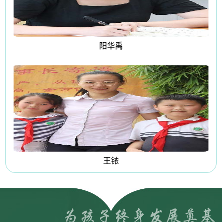
阳华禹
王铱