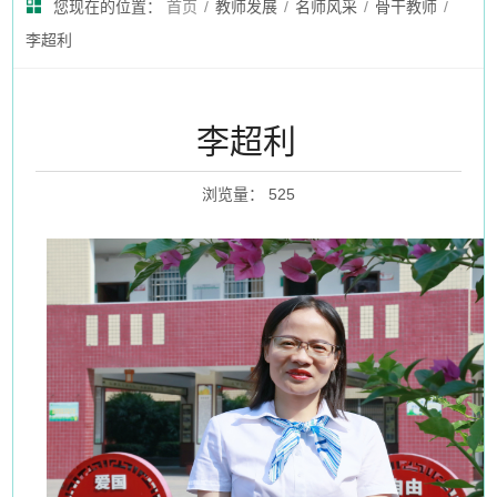
您现在的位置：
首页
/
教师发展
/
名师风采
/
骨干教师
/
李超利
李超利
浏览量
：
525