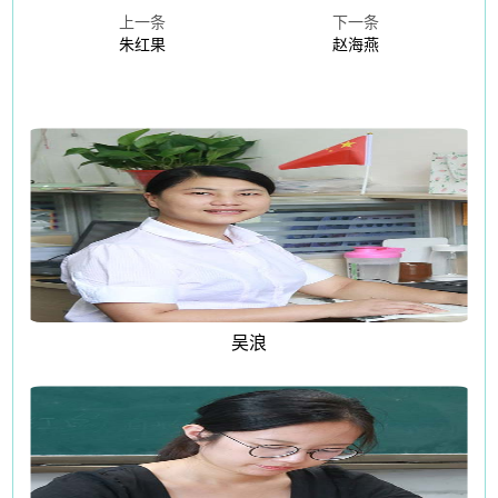
上一条
下一条
朱红果
赵海燕
吴浪