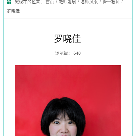
您现在的位置：
首页
/
教师发展
/
名师风采
/
骨干教师
/
罗晓佳
罗晓佳
浏览量
：
648