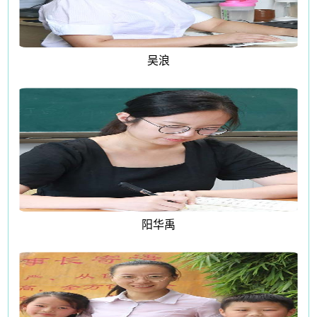
吴浪
阳华禹