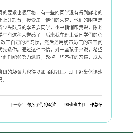
员的要求也很严格，有一些的同学没有得到鲜艳的
牵上升旗台，接受属于他们的荣誉，他们的眼神是
当少先队员的李思宸同学，也来悄悄跟我说，陈老
学生有这种荣誉感了，后来我在班上做同学们的心
定改正自己的坏习惯，然后还用奶声奶气的声音问
优先选你。通过这件事情，对一些孩子来说，希望
让他们能够努力进取，改掉一些不好的习惯，成为
班级的凝聚力也得以加强和巩固。班干部集体迅速
高。
下一条
：
做孩子们的双桨——93班班主任工作总结