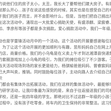
的说他们住的房子太小，太丑，我长大了要帮他们建大房子。有
就那么开心…孩子在说这些感受的时候，其实也是在感受自己的
于我们的孩子而言，并不会影响什么，但是，当他们把自己捐出
在这次活动中，涌现出一大批爱心捐助天使，有盛添麒、梁宸睿
如、李彦彤等孩子都是多次捐款。爱心捐款活动中，我们一年级总共
动也是学雷锋活动月中的一个活动。这个活动的开展要感谢每位
，为了让这个活动开展的更加顺利与有趣，昱彤妈妈自己在网上
的店，商量价格。我们的小乌龟是在义卖上午才到达湘潭县快递
的套圈游戏加上小乌龟的吸引，为我们的摊位吸引了不少游客。
当天活动现场到场的家长更是给力，杨骐瑜爸爸妈妈、曾睿宸妈
己大声叫卖，推销。同时鼓励每位孩子，主动向路人去介绍自己
识
们都会有集体外出拓展活动，我们在这样的集体活动中，最能够
的研学活动，让我印象最为深刻的是，来自于往返接送我们的司
学校，还是一批四年级的学生。那绝对比不过这群一年级的小孩
过程中，没有孩子吃零食，将车内的卫生保持的非常整洁。这习