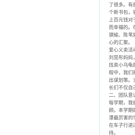
了很多。有
个新书包，
上百元钱对
而幸福的。
骐瑜、陈苇
心的汇聚。
爱心义卖活
刘昱彤妈妈
找卖小乌龟
程中，我们
出谋划策。
长们不仅自
二、团队意
每学期，我
顾。本学期
潭最厉害的
在车子行进
持。