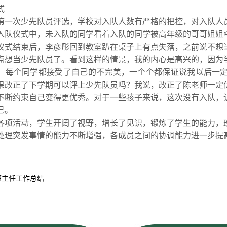
式
第一次少先队员评选，学校对入队人数有严格的把控，对入队人
入队仪式中，未入队的同学看着入队的同学被高年级的哥哥姐姐
仪式结束后，李彦彤回到教室趴在桌子上有点失落，之前说不想
点想当少先队员了。看到这样的情景，我的内心是高兴的，因为
，每个同学都接受了自己的不完美，一个个都保证说我以后一
果改正了下学期可以评上少先队员吗？我说，改正了陈老师一定
不断约束自己变得更优秀。对于一些孩子来说，这次没有入队，
己。
各项活动，学生开阔了视野，增长了见识，锻炼了学生的能力，
处理突发事情的能力不断增强，各成员之间的协调能力进一步提
班主任工作总结