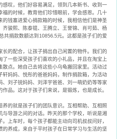
的感叹，他们好容易满足，领到几本新书、收到一
幸福的时候，教育他们珍惜眼前，学会感恩。几十
来的钱塞进爱心捐款箱的时候，我相信他们是神圣
、齐骏熙、陈泰锟、王腾立、王誉锦、肖可茹、杨
捐款数额达到10856.5元。这都是孩子们的爱
家长的配合，让孩子捐出自己闲置的物件。我们的
淘了一些深受孩子们喜欢的小礼品，并且在淘宝上
集散点。她自己去将这些小乌龟搬回家里。活动过
子轩妈妈、悦彤的爸爸妈妈，制作捐款箱，为活动
妈、刘子锐妈妈、刘泽宇爸爸、刘一萌奶奶等等家
的作品。这对于孩子们来说，是锻炼，也是成长。
培养的就是孩子们的团队意识。互相帮助、互相照
机与导游之间的对话。昨天的那个学校，听说是湘
子。上车时，每个孩子都能主动向司机叔叔问好，
惯的养成，来自于平时孩子在日常学习与生活的坚