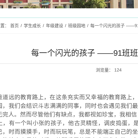
位置：
首页
/
学生成长
/
年级建设
/
班级园地
/
每一个闪光的孩子 ——
每一个闪光的孩子 ——91班
浏览量
：
124
重道远的教育路上，在这条充实而又幸福的教育路上
园，我们会结识斗志满满的同事，
同时
也会遇见我们
无完人
。
然而尽管他们有缺点，我都视如珍宝，我相信
上，
有一个叫
小张
的孩子，他古灵精怪，调皮捣蛋，
己
，
时而摸摸手
，
时而玩玩笔
，
总是不能端正自己的