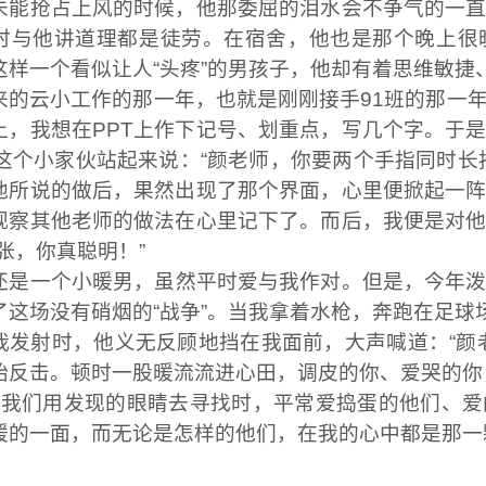
未能抢占上风的时候，他那委屈的泪水会不争气的
一
时与他讲道理都是徒劳。在宿舍，他也是那个
晚上很
这样一个
看似
让
人
“
头疼
”
的男孩子，他
却
有着思维敏捷
来的云小工作的那一年，也就是刚刚接手
91
班
的那一
上，我想在
PPT
上作下记号、划重点，
写几个字。
于
这个小家伙站起来说：“颜老师，你要两个手指同时长
他所说的做后，果然出现了那个界面，心里便掀起一
观察其他老师的做法在心里记下了。而后，
我
便是对
张，
你真聪明
！
”
还是一个小暖男
，
虽然平时爱与我作对
。但是，
今年
了这场没有硝烟的
“战争”
。
当我拿着水枪，奔跑在足球
我发射时，他义无反顾
地
挡在我面前，大声喊道：
“
始反击
。
顿时一股暖流流进心田，调皮的你、爱哭的你
当
我们用发现的眼睛去寻找
时
，
平常
爱捣蛋的他们、爱
暖的一面，而无论是怎样的他们，在我的心中都是那一