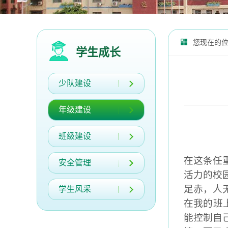
您现在的
学生成长
少队建设
年级建设
班级建设
在这条任
安全管理
活力的校
足赤
，
人
学生风采
在我的
班
能控制自