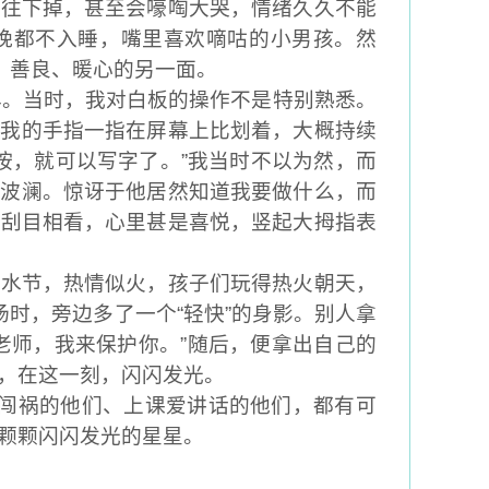
直
往下掉，
甚至会
嚎啕大哭，情绪久久不能
晚都不入睡
，嘴里
喜欢
嘀咕的小
男孩。
然
、善良、暖心的另一面。
年
。
当时
，我对白板的操作不是特别熟悉
。
是我的手指一指在屏幕上比划着，大概持续
按，就可以写字了。
”
我当时不以为然，而
阵波澜
。
惊讶
于
他居然知道我要做什么，而
他刮目相看，心里甚是喜悦
，
竖起大拇指表
泼水节，热情似火，孩子们玩得热火朝天
，
场时，旁边多了一个
“轻快”的身影
。
别人
拿
颜老师，我来保护你。”随后，便拿出自己的
，在这一刻，闪闪发光
。
闯祸的
他们
、上课爱讲话的他们，
都有可
颗颗闪闪发光的星星
。