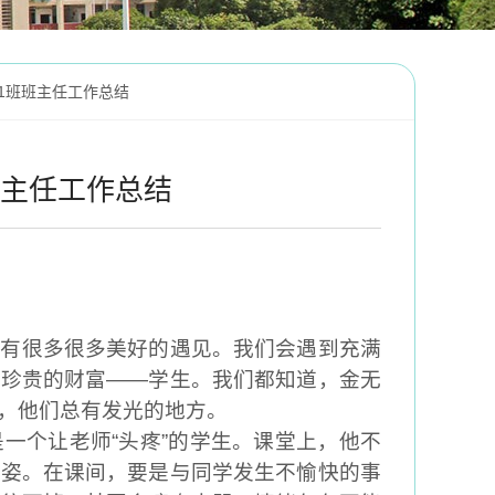
91班班主任工作总结
班主任工作总结
，有很多
很多
美好的遇见
。
我们会遇到充满
最珍贵的财富
——
学生
。
我们都知道，金无
，他们总有发光的地方。
是一个让老师
“
头疼
”
的学生
。
课堂上，他不
坐姿
。
在课间
，
要是与同学发生不愉快的事