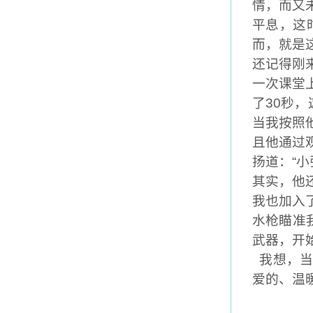
情，而又
平息，这
而
，
就是
还记得刚
一次课堂
了
30
秒，
当我按照
且他通过
扬道：
“
小
其实，他
我也加入
水枪瞄准
武器，开
我想，
爱的、温