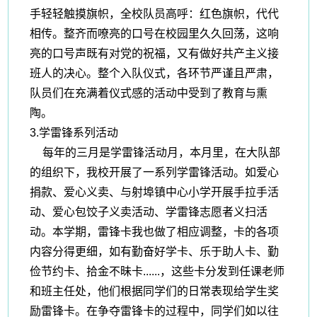
手轻轻触摸旗帜，全校队员高呼：红色旗帜，代代
相传。整齐而嘹亮的口号在校园里久久回荡，这响
亮的口号声既有对党的祝福，又有做好共产主义接
班人的决心。
整个入队仪式，各环节严谨且严肃，
队员们在充满着仪式感的活动中受到了教育与熏
陶。
3.学雷锋系列活动
每年的三月是学雷锋活动月，本月里，在大队部
的组织下，我校开展了一系列学雷锋活动。如爱心
捐款、爱心义卖、与射埠镇中心小学开展手拉手活
动、爱心包饺子义卖活动、学雷锋志愿者义扫活
动。本学期，雷锋卡我也做了相应调整，卡的各项
内容分得更细，如有勤奋好学卡、乐于助人卡、勤
俭节约卡、拾金不昧卡
......，这些卡分发到任课老师
和班主任处，他们根据同学们的日常表现给学生奖
励雷锋卡。在争夺雷锋卡的过程中，同学们如以往