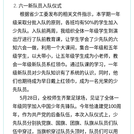
六一新队员入队仪式
根据
省
少工委
发布的
相关文件
指示
，本学期一年
级
采取分批入队的原则，各班均有
50%的学生加入
少先队。入队前两周，我组织全体一年级学生到演
出厅进行了队前教育课，让学生学会了少先队的六
知六会一做，利用一个大课间，集合一年级和五年
级学生，以大带小，让五年级学生成为小老师，教
会一年级新队员系红领巾。通过队课的学习，一年
级新队员对少先队知识有了系统的认识，同时，他
们也期待成为早日戴上红领巾，成为一名光荣的少
先队员。
5月28日，全校师生齐聚足球场，见证了全体一
年级同学加入中国少年先锋队。
今年恰逢建党
100周
年，作为共产党的后备队伍，本次入队仪式上，少
先队员
分别执党旗、国旗、团旗、队旗
从队员们队
伍中穿过，当旗帜穿过队员头顶时，队员们可以用