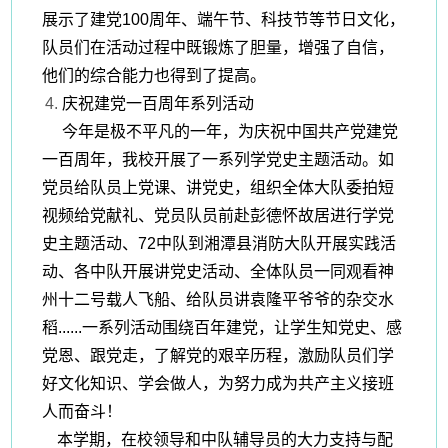
展示了建党100周年、端午节、科技节等节日文化，
队员们在活动过程中既锻炼了胆量，增强了自信，
他们的综合能力也得到了提高。
庆祝建党一百周年系列活动
今年是极不平凡的一年，为庆祝中国共产党建党
一百周年，我校开展了一系列学党史主题活动。如
党员给队员上党课、讲党史，组织全体大队委拍短
视频给党献礼、党员队员前赴彭德怀故居进行学党
史主题活动、
72中队到湘潭县消防大队开展实践活
动、各中队开展讲党史活动、全体队员一同观看神
州十二号载人飞船、给队员讲袁隆平爷爷的杂交水
稻......一系列活动围绕百年建党，让学生知党史、感
党恩、跟党走，了解党的艰辛历程，激励队员们学
好文化知识、学会做人，为努力成为共产主义接班
人而奋斗！
本学期，在校领导和中队辅导员的大力支持与配