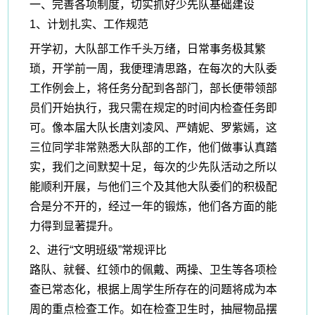
一、
完善各项制度，切实抓好少先队基础
建设
1、计划扎实、工作规范
开学初，
大队部工作千头万绪，日常事务极其繁
琐
，
开学前一周，我便理清思路，在每次的大队委
工作例会上，将任务分配到各部门，部长便带领部
员们开始执行，我只需在规定的时间内检查任务即
可。像本届大队长唐刘凌风、严婧妮、罗紫嫣，这
三位同学非常熟悉大队部的工作，他们做事认真踏
实，我们之间默契十足，每次的少先队活动之所以
能顺利开展，与他们三个及其他大队委们的积极配
合是分不开的，经过一年的锻炼，他们各方面的能
力得到显著提升。
2、进行“文明班级”常规评比
路队、就餐、红领巾的佩戴、两操、卫生等
各项
检
查
已常态化，根据上周学生所存在的问题将成为本
周的重点检查工作。如在检查卫生时，抽屉物品摆