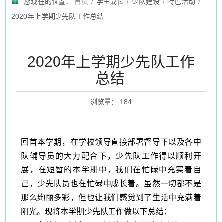
您现在的位置：
首页
/
学生成长
/
少队建设
/
特色活动
/
2020年上学期少先队工作总结
2020年上学期少先队工作
总结
浏览量
：
184
回首本学期，
在学校领导直接部署督导下
以
及各中
队辅导员的大力
配合
下，
少先队工作得以顺利开
展，在
短暂的本
学期中
，
我们在忙碌中充实着自
己，少先队员也在忙碌中成长着。虽然一切都
不是
那么
绚丽多彩，但也让我们感觉到了生活中充满着
阳光。现将本学期少先队工作做以下总结
：