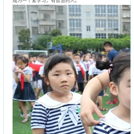
成为一个爱学习，有智慧的人。