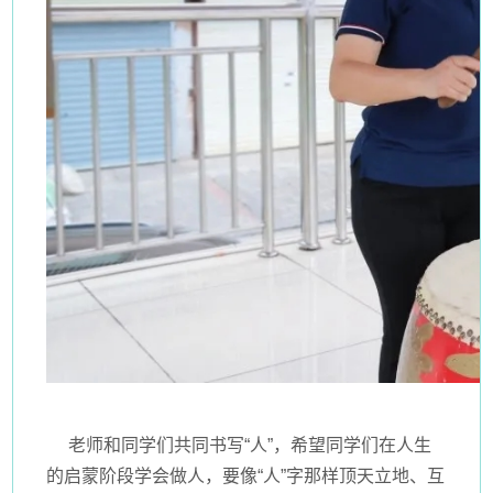
老师和同学们共同书写“人”，希望同学们在人生
的启蒙阶段学会做人，要像“人”字那样顶天立地、互