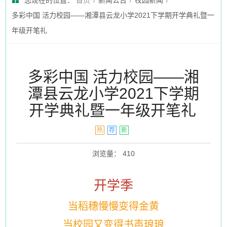
您现在的位置：
首页
/
新闻公告
/
校园新闻
/
多彩中国 活力校园——湘潭县云龙小学2021下学期开学典礼暨一
年级开笔礼
多彩中国 活力校园——湘
潭县云龙小学2021下学期
开学典礼暨一年级开笔礼
热
荐
新
浏览量
：
410
开学季
当稻穗慢慢变得金黄
当校园又变得书声琅琅