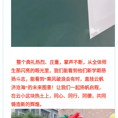
整个典礼热烈、庄重，掌声不断，从全体师
生那闪亮的眼光里，我们能看到他们新学期昂
扬斗志，能看到“乘风破浪会有时，直挂云帆
济沧海”的未来图景！让我们一起扬帆启程，
在云小这块热土上，同心、同行、同德，共同
铸造新的辉煌。