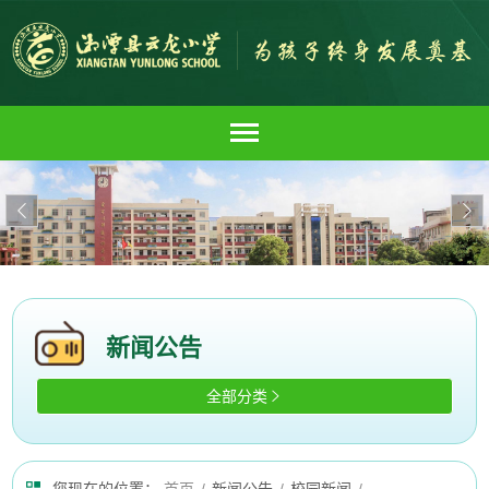


新闻公告
全部分类
