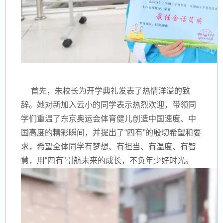
首先，朱校长为开学典礼发表了热情洋溢的致
辞。她对新加入云小的同学表示热烈欢迎，带领同
学们重温了东京奥运会体育健儿创造中国速度、中
国高度的精彩瞬间，并提出了“四有”的殷切希望和要
求，希望全体同学有梦想、有担当、有温度、有智
慧，用“四有”引航未来的成长，不负年少好时光。