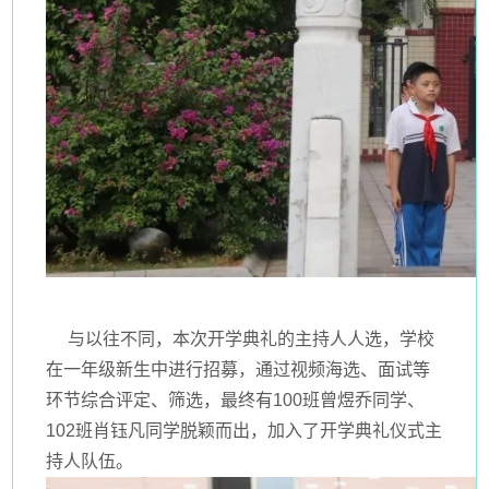
与以往不同，本次开学典礼的主持人人选，学校
在一年级新生中进行招募，通过视频海选、面试等
环节综合评定、筛选，最终有100班曾煜乔同学、
102班肖钰凡同学脱颖而出，加入了开学典礼仪式主
持人队伍。