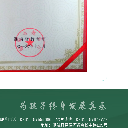
联系电话：
0731—57555666
招生热线：
0731—57877777
地址：湘潭县易俗河镇雪松中路189号