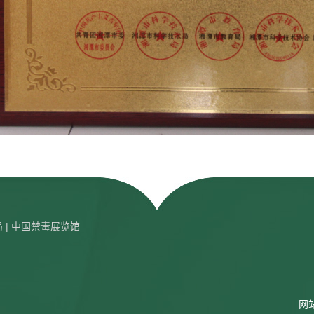
局
| 中国禁毒展览馆
网