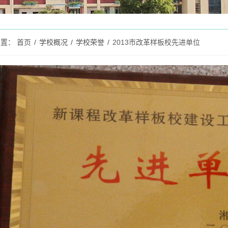
位置：
首页
/
学校概况
/
学校荣誉
/
2013市改革样板校先进单位