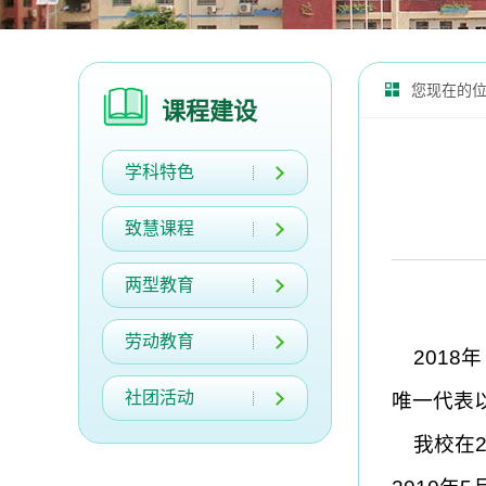
您现在的
课程建设
学科特色
致慧课程
两型教育
劳动教育
2018年
社团活动
唯一代表
我校在