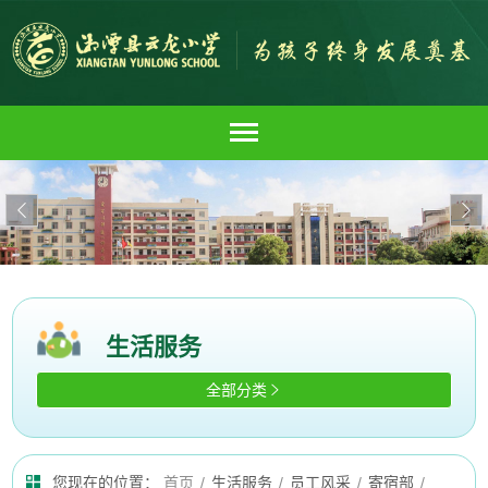


生活服务
全部分类

您现在的位置：
首页
/
生活服务
/
员工风采
/
寄宿部
/