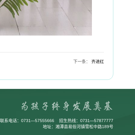
下一条
：
齐进红
联系电话：
0731—57555666
招生热线：
0731—57877777
地址：湘潭县易俗河镇雪松中路189号