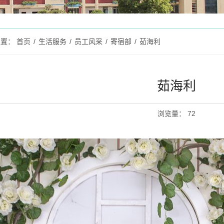
位置：
首页
/
生活服务
/
员工风采
/
寄宿部
/
茹海利
茹海利
浏览量
：
72