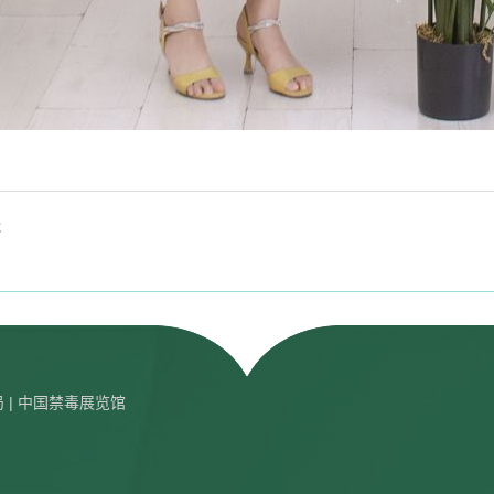
跃
局
| 中国禁毒展览馆