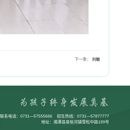
下一条
：
刘敏
联系电话：
0731—57555666
招生热线：
0731—57877777
地址：湘潭县易俗河镇雪松中路189号