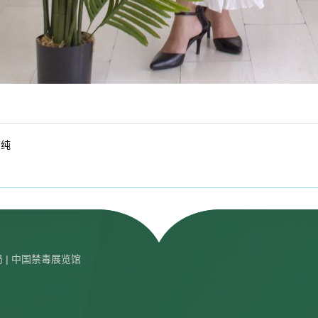
志纯
局
| 中国禁毒展览馆