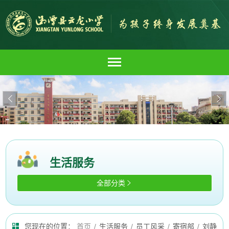


生活服务
全部分类

您现在的位置：
首页
/
生活服务
/
员工风采
/
寄宿部
/
刘静