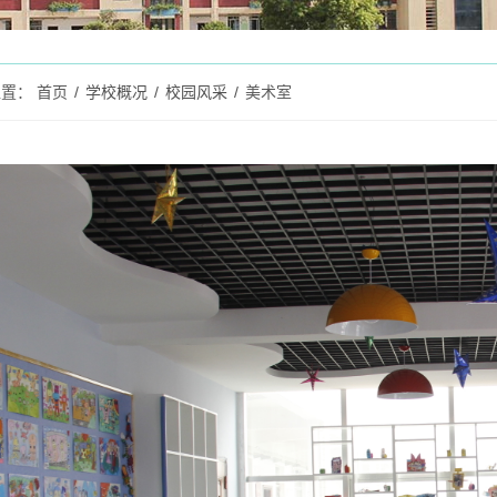
位置：
首页
/
学校概况
/
校园风采
/
美术室