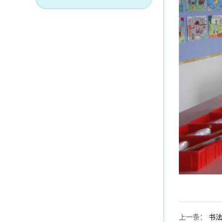
上一条
：
书