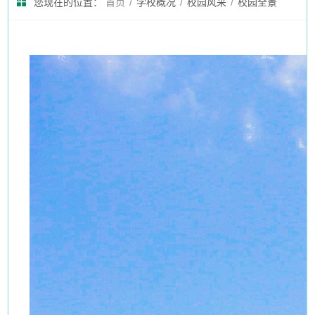
您现在的位置：
首页
/
学校概况
/
校园风采
/
校园全景