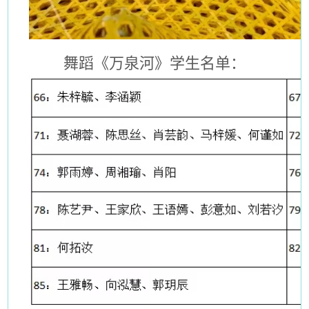
舞蹈《万泉河》学生名单：