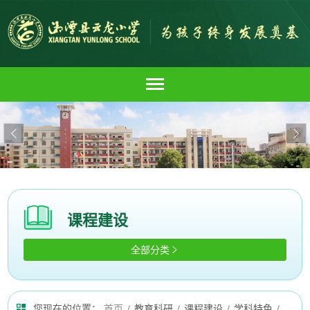


课程建设
全部分类

您现在的位置：
首页
/
教育科研
/
课程建设
/
学科特色
/