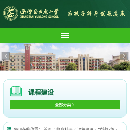


课程建设
全部分类

您现在的位置：
首页
/
教育科研
/
课程建设
/
学科特色
/