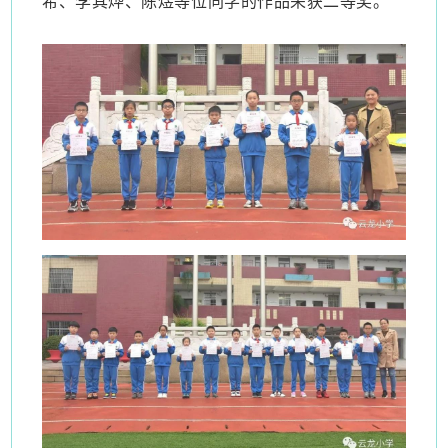
希、李其烨、陈煜等位同学的作品荣获二等奖。