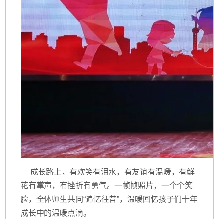
成长路上，有欢笑有泪水，有友谊有温暖，有鲜
花有掌声，有挫折有勇气。一帧帧照片，一个个笑
脸，全体师生共同“追忆往昔”，温暖回忆孩子们十年
成长中的温暖点滴。