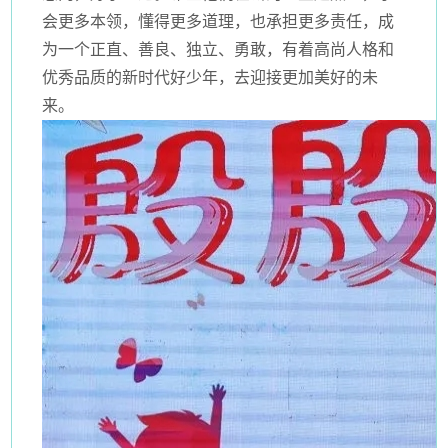
会更多本领，懂得更多道理，也承担更多责任，成
为一个正直、善良、独立、勇敢，有着高尚人格和
优秀品质的新时代好少年，去迎接更加美好的未
来。