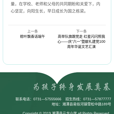
量，在学校、老师和父母的共同期盼和关爱下，内
心坚定，向阳生长，早日成长为国之栋梁。
上一条
下一条
粽叶飘香话端午
高举队旗跟党走 红星闪闪照我
心——庆“六一”暨献礼建党100
周年华诞文艺汇演
联系电话：
0731—57555666
招生热线：
0731—57877777
地址：湘潭县易俗河镇雪松中路189号
Copyright © 2019 湘潭县云龙小学 all Rights Reserved.