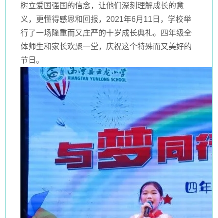
树立爱国强国的信念，让他们深刻理解成长的意
义，更懂得感恩和回报，2021年6月11日，学校举
行了一场隆重而又庄严的十岁成长典礼。四年级全
体师生和家长欢聚一堂，庆祝这个特殊而又美好的
节日。