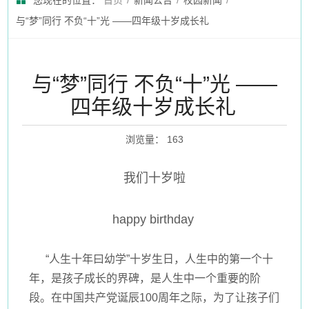
您现在的位置：
首页
/
新闻公告
/
校园新闻
/
与“梦”同行 不负“十”光 ——四年级十岁成长礼
与“梦”同行 不负“十”光 ——
四年级十岁成长礼
浏览量
：
163
我们十岁啦
happy birthday
“人生十年曰幼学”十岁生日，人生中的第一个十
年，是孩子成长的界碑，是人生中一个重要的阶
段。在中国共产党诞辰100周年之际，为了让孩子们