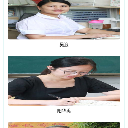
吴浪
阳华禹