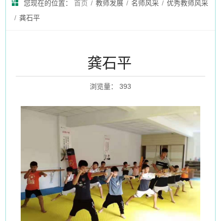
您现在的位置：
首页
/
教师发展
/
名师风采
/
优秀教师风采
/
龚石平
龚石平
浏览量
：
393