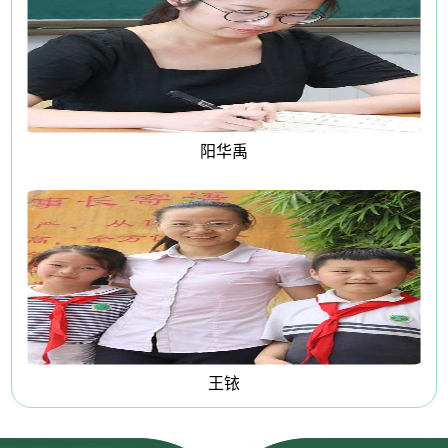
阳华禹
王铱