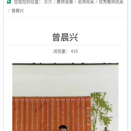
您现在的位置：
首页
/
教师发展
/
名师风采
/
优秀教师风采
/
曾晨兴
曾晨兴
浏览量
：
415