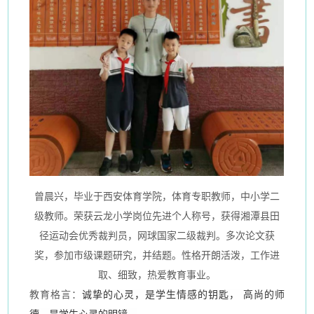
曾晨兴
，毕业于
西安
体育学院，体育专职教师，中小学二
级教师。荣获云龙小学岗位先进个人称号，获得湘潭县田
径运动会优秀裁判员，网球国家二级裁判。多次论文获
奖，参加市级课题研究，并结题。性格开朗活泼，
工作进
取、细致
，
热爱教育事业
。
教育格言：
诚挚的心灵，是学生情感的钥匙，
高尚的师
德，是学生心灵的明镜。