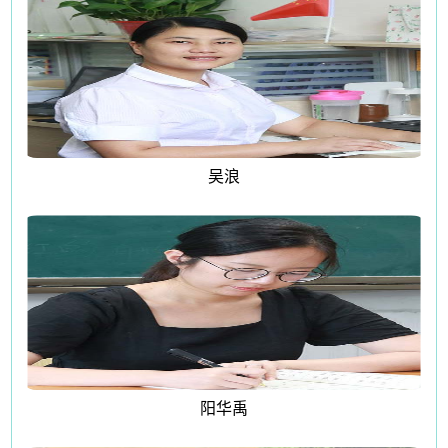
吴浪
阳华禹