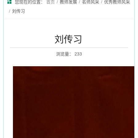
您现在的位置：
首页
/
教师发展
/
名师风采
/
优秀教师风采
/
刘传习
刘传习
浏览量
：
233