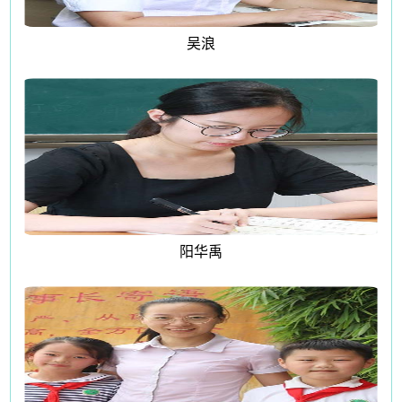
吴浪
阳华禹