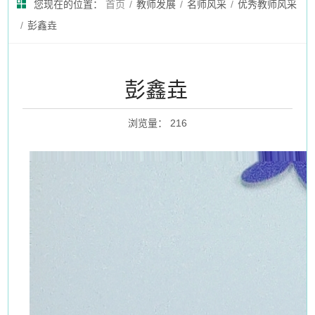
您现在的位置：
首页
/
教师发展
/
名师风采
/
优秀教师风采
/
彭鑫垚
彭鑫垚
浏览量
：
216