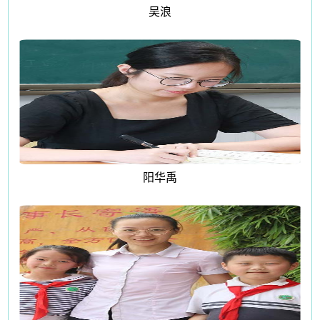
吴浪
阳华禹