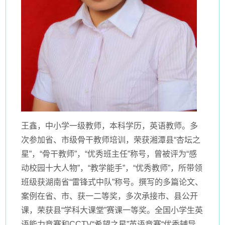
王鑫，中小学一级教师，本科学历，英语教师。多
次参加省、市级骨干教师培训，荣获湘潭县“杏坛之
星”，“骨干教师”，“优秀班主任”称号，曾被评为“感
动校园十大人物”，“教学能手”，“优秀教师”，所带领
班级获湖南省“雷锋式中队”称号。撰写的多篇论文、
案例在省、市、获一二等奖，多次承接市、县公开
课，荣获县“学科大课堂”赛课一等奖。全国小学生英
语能力竞赛和CCTV“希望之星”英语竞赛“优秀辅导