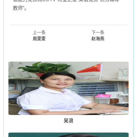
教师”。
上一条
下一条
周雯雯
赵海燕
吴浪