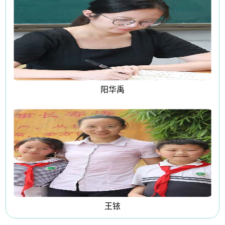
阳华禹
王铱