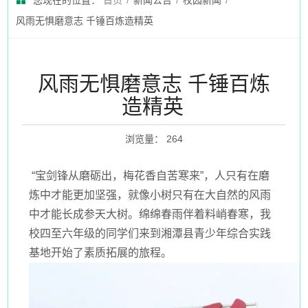
您现在的位置：
首页
/
新闻公告
/
校园新闻
/
风雨无惧磨意志 千锤百炼造精英
风雨无惧磨意志 千锤百炼
造精英
浏览量
：
264
“宝剑锋从磨砺出，梅花香自苦寒来”，人只有在磨
炼中才能更加坚强，就像小树只有在大自然的风雨
中才能长成参天大树。绵绵春雨伴着料峭春寒，我
校四至六年级的同学们来到湘潭县青少年综合实践
基地开始了素质拓展的旅程。