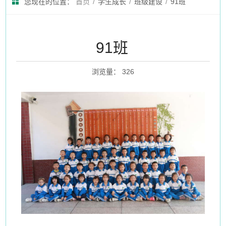
您现在的位置：
首页
/
学生成长
/
班级建设
/
91班
91班
浏览量
：
326