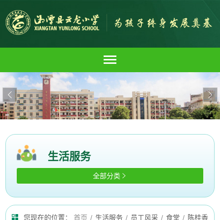


生活服务
全部分类

您现在的位置：
首页
/
生活服务
/
员工风采
/
食堂
/
陈桂香