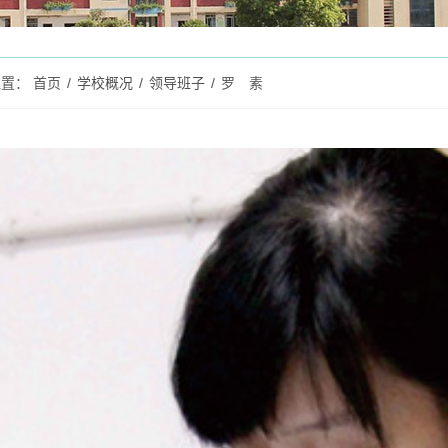
位置：
首页
/
学校概况
/
领导班子
/
罗 素