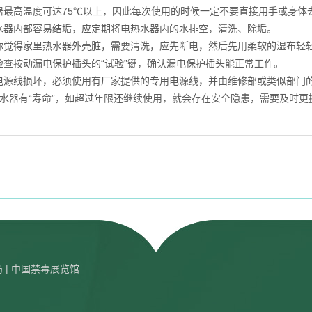
高温度可达75℃以上，因此每次使用的时候一定不要直接用手或身体
器内部容易结垢，应定期将电热水器内的水排空，清洗、除垢。
得家里热水器外壳脏，需要清洗，应先断电，然后先用柔软的湿布轻轻
按动漏电保护插头的“试验”键，确认漏电保护插头能正常工作。
线损坏，必须使用有厂家提供的专用电源线，并由维修部或类似部门
器有“寿命”，如超过年限还继续使用，就会存在安全隐患，需要及时更
局
| 中国禁毒展览馆