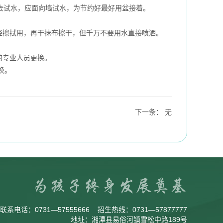
去试水，应面向墙试水，为节约好最好用盆接着。
擦拭用，再干抹布擦干，但千万不要用水直接喷洒。
的专业人员更换。
换。
下一条
：
无
联系电话：
0731—57555666
招生热线：
0731—57877777
地址：湘潭县易俗河镇雪松中路189号