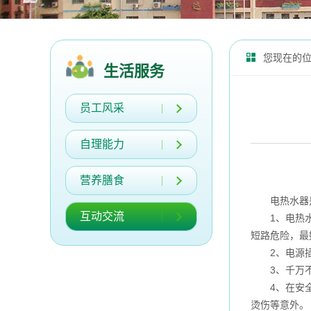
您现在的
生活服务
员工风采
自理能力
营养膳食
电热水器是
互动交流
1、电热水器
短路危险，最
2、电源插座
3、千万不
4、在安全阀
烫伤等意外。