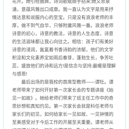
花开。她引经据典，诗词歌赋顺手拈来;她文思泉
涌，意蕴风雅出口成章。我一直认为文字是用来抒
情达意和说服内心的至宝。只是没有浪浪老师的丰
厚，做不到气自华，只够附庸风雅一番。浪浪老师
诗意的初心，诗意的教法，诗意的人生态度，诗意
的生活滋味都让我心向往之。相信：孩子们有美好
诗意的浸润，氤氲着书香诗韵的浓郁，他们的文学
积淀和文化素养定如雨后春芽，蓬勃生长，争芳吐
蕊，盛放他们的诗和远方!是信念与坚持;最暖是理解
与感恩!
最后出场的是我校的首席型教师——谭牡。谭
老师带来了如何开好第一次家长会的专题讲座《始
见一如故》。她给老师们带来了班主任工作中的奇
思妙想和真知灼见。第一次家长会就是科任老师与
家长们的初见，如何给家长一见如故、一见钟情的
至美感受对于今后工作的开展至关重要。谭老师从