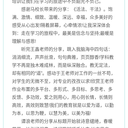
培训让我们在学习的旅途中不负韶光不负己。
感谢马校长带来的分享：《活法、干法》。饱
满、激情、细致、温暖、深远、幸福，众多美好的
感受从心出发!隔着屏幕，心牵情浓!让我深深体会
到：走在学习的旅程中，最美是信念与坚持;最暖是
理解与感恩!
听完王鑫老师的分享，跳入我脑海中四句话：
涓涓细流，声声丝滑，句句典雅，页页醇香!学科教
学不再是独木难成林，而是纵深融合。教无定法，
却有相同的“道”。感动于王老师对工作的一丝不苟，
对学生的无微不至，对专业的孜孜以求!欣赏王老师
作业布置的多平台、多形式、多目标、多思考、多
反馈、多功效，爱之则用心，用心则长情，长情则
高效，高效则致慧!我们的教育就是以爱为道，以勤
为本，以思为鞭，以慧为美，以美为福!
谭浪老师的分享从标题开始就诗意缱绻，春暖