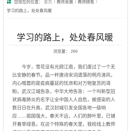
您现在的位置：
首页
/
教师发展
/
教师随笔
/
学习的路上，处处春风暖
学习的路上，处处春风暖
浏览量
：
266
今岁，雪花没有光顾江南，我们度过了一个无
比安静的春节。品一杯唐诗宋词遗落的明月清风，
内心喧嚣的是疫病蔓延的忧虑和对万物复苏的渴
盼。武汉江城告急，中华大地告急：一个叫新型冠
状病毒肺炎的名字让全中国人人自危，被感染的人
数日日在升高，武汉封城引发全国各地一级响
应……祖国强大，春天不远，人们的肺叶里，已铺
开春草绿意。在这个特殊的春天里，我校线上教师