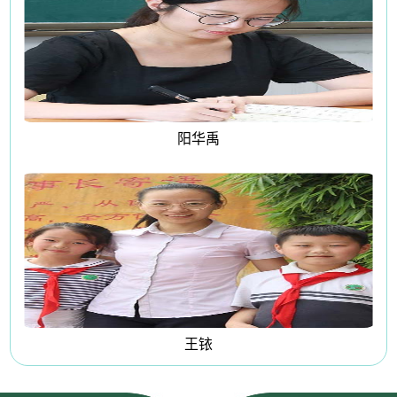
阳华禹
王铱