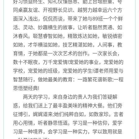
好习惯益终生、知礼仪懂感恩、勤上台增胆量、夸
同桌赢友谊、开视野长见识、越努力越幸运六个方
面深入浅出，侃侃而谈，带来了她与89班一个个鲜
活、灵动、妙趣横生的故事，让听者豁然贯通、如
沐春风。聪慧睿智如她，精致炼达如她，敏锐缜密
如她，才华横溢如她，技艺精湛如她，人间事，教
育情，于她都是一次次艺术的创作。一次家长会，
数十不眠夜，万千宠爱情!宠爱她的事业，宠爱她的
学校，宠爱她的班级，宠爱她的学生!谭老师用爱与
智慧随行，做她最美的教育：一路繁花谱新歌;一程
思悟塑经典!
两天的学习，来自身边的贵人为我们答疑解
惑，给我们送上了最丰盈美味的精神大餐。他们旁
征博引，娓娓道来;她们纯粹自如，如数家珍。言者
用心用情，听者静思悟道。学习是一种信仰，爱学
习是一种境界，会学习是一种实力，学以致用就是