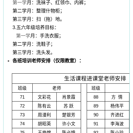
第一学
月：洗袜子、红领巾、内裤；
第二学月：整理什物柜；
第三学月：扫（拖）地。
3.
五六年级培养目标：
第一学
月：手洗衣服；
第二学月：洗鞋子；
第三学月：洗头发。
各班培训老师安排（仅限教室）：
生活课程进课堂老师安排
班级
老师
班级
71
文彩花
肖景霞
88
方 情
72
陈有云
苏 跃
89
杨伟平
73
周漫利
楚银芳
90
齐进红
74
胡昭英
许小文
91
李海波
75
王艳嫦
陈必娥
92
陈小玲