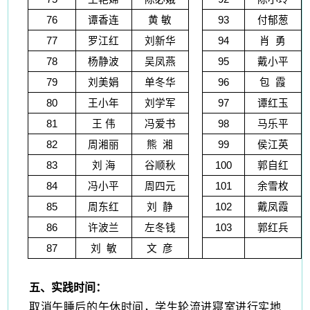
76
谭香连
黄 敏
93
付郁葱
77
罗江红
刘新华
94
肖 勇
78
杨静波
吴凤燕
95
戴小平
79
刘美娟
单冬华
96
包 霞
80
王小年
刘学军
97
谭红玉
81
王 伟
冯爱书
98
马乐平
82
周湘丽
熊 湘
99
侯江英
83
刘 海
谷顺秋
100
郭自红
84
冯小平
周四元
101
余雪枚
85
周东红
刘 静
102
戴凤霞
86
许波兰
左冬钱
103
郭红兵
87
刘 敏
文 彦
五、实践时间：
取消午睡后的午休时间，学生轮流进寝室进行实地