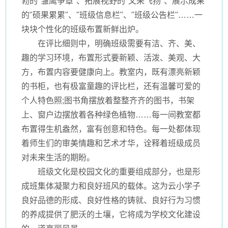
勃的"雏鹰争章"、拓展视野的"文采飞扬"、展示成果
的"硕果累累"、"班级信息栏"、"班级公告栏"……一
块块个性化的班级布置新鲜出炉。
在评比细则中，明确班级需要有洁、齐、美、
趣的学习环境，布置形式要新颖、活泼、美观、大
方，布置内容要健康向上。教室内，既有漂亮新颖
的书柜，也有极富童趣的评比栏，还有温馨可爱的
个人特色照;图书角摆放着整整齐齐的图书，书架
上、窗户边摆放着各种绿色植物……每一间教室都
布置得生机盎然，富有创意和特色。每一处都体现
着师生们的审美情趣和艺术才华，诠释着班级成员
对未来生活的期盼。
班级文化是校园文化的重要组成部分，也是形
成班集体凝聚力和良好班风的载体。这为云小学子
良好品德的形成、良好性格的铸就、良好行为习惯
的养成提供了肥沃的土壤，它将成为学校文化建设