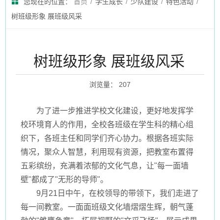
您现在的位置：
首页
/
学生成长
/
少队建设
/
特色活动
/
树班级形象 展班级风采
树班级形象 展班级风采
浏览量
：
207
为了进一步推进学校文化建设，更好地发挥学
校环境育人的作用，全校各班级在学生科的精心组
织下，各班主任和同学们齐心协力。根据各班实际
情况，聚众人智慧，利用现有资源，把教室布置得
五彩缤纷，充满着浓郁的文化气息，让"每一面墙
壁"都成了"无形的导师"。
9月21日中午，在校领导的带领下，我们走进了
每一间教室。一面面班级文化墙熠熠生辉，朝气蓬