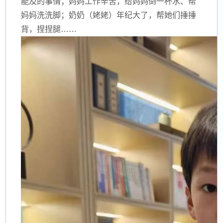
能及的事情；妈妈工作辛苦，给妈妈倒一杯水、帮
妈妈洗洗脚；奶奶（姥姥）年纪大了，帮她们捶捶
背，捏捏腿……