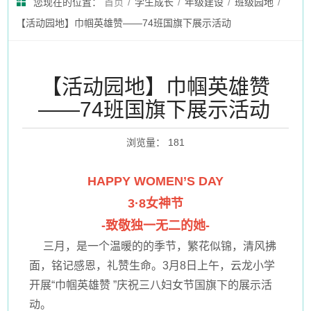
您现在的位置：
首页
/
学生成长
/
年级建设
/
班级园地
/
【活动园地】巾帼英雄赞——74班国旗下展示活动
【活动园地】巾帼英雄赞
——74班国旗下展示活动
浏览量
：
181
HAPPY WOMEN’S DAY
3·8女神节
-致敬独一无二的她-
三月，是一个温暖的的季节，繁花似锦，清风拂
面，铭记感恩，礼赞生命。3月8日上午，云龙小学
开展“巾帼英雄赞 ”庆祝三八妇女节国旗下的展示活
动。