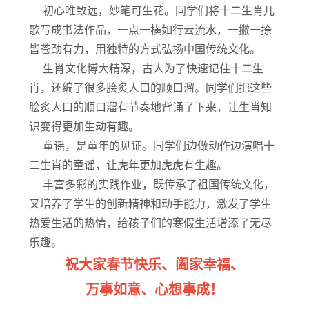
初心唯致远，妙笔可生花。同学们将十二生肖儿
歌写成书法作品，一点一横如行云流水，一撇一捺
皆苍劲有力，用独特的方式弘扬中国传统文化。
生肖文化博大精深，古人为了快速记住十二生
肖，还编了很多脍炙人口的顺口溜。同学们把这些
脍炙人口的顺口溜有节奏地背诵了下来，让生肖知
识变得更加生动有趣。
童谣，是童年的见证。同学们边做动作边演唱十
二生肖的童谣，让虎年更加虎虎有生趣。
丰富多彩的实践作业，既传承了祖国传统文化，
又培养了学生的创新精神和动手能力，激发了学生
热爱生活的热情，给孩子们的寒假生活增添了无尽
乐趣。
祝大家春节快乐、阖家幸福、
万事如意、心想事成！