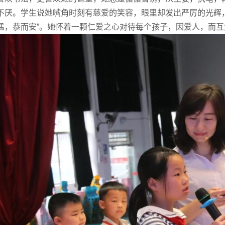
不厌。学生说她嘴角时刻有慈爱的笑容，眼里却发出严厉的光辉
猛，恭而安”。她怀着一颗仁爱之心对待每个孩子，因爱人，而