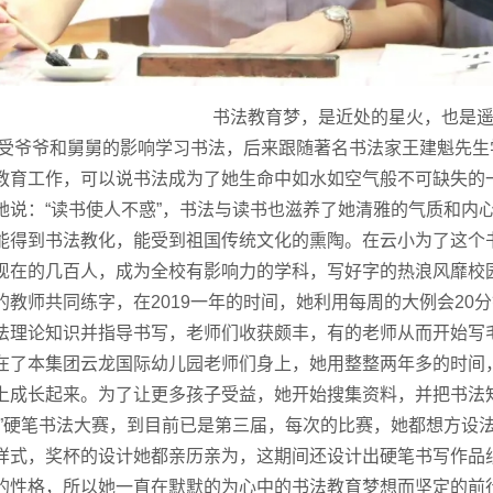
书法教育梦，是近处的星火，也是
爷爷和舅舅的影响学习书法，后来跟随著名书法家王建魁先生
教育工作，可以说书法成为了她生命中如水如空气般不可缺失的
她说：“读书使人不惑”，书法与读书也滋养了她清雅的气质和内
能得到书法教化，能受到祖国传统文化的熏陶。在云小为了这个
现在的几百人，成为全校有影响力的学科，写好字的热浪风靡校
的教师共同练字，在2019一年的时间，她利用每周的大例会20
法理论知识并指导书写，老师们收获颇丰，有的老师从而开始写
在了本集团云龙国际幼儿园老师们身上，她用整整两年多的时间
上成长起来。为了让更多孩子受益，她开始搜集资料，并把书法
杯”硬笔书法大赛，到目前已是第三届，每次的比赛，她都想方设
样式，奖杯的设计她都亲历亲为，这期间还设计出硬笔书写作品
的性格，所以她一直在默默的为心中的书法教育梦想而坚定的前