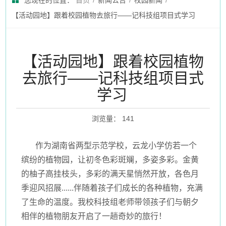
您现在的位置：
首页
/
新闻公告
/
校园新闻
/
【活动园地】跟着校园植物去旅行——记科技组项目式学习
【活动园地】跟着校园植物
去旅行——记科技组项目式
学习
浏览量
：
141
作为湖南省两型示范学校，云龙小学仿若一个
缤纷的植物园，让初冬色彩斑斓，多姿多彩。金黄
的柚子高挂枝头，多彩的满天星悄然开放，各色月
季迎风招展......伴随着孩子们成长的各种植物，充满
了生命的温度。我校科技组老师带领孩子们与朝夕
相伴的植物朋友开启了一趟奇妙的旅行！