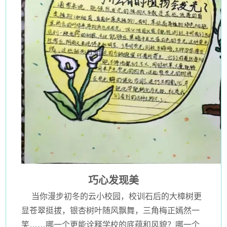
巧心发现美
当你漫步初冬的云小校园，校训石后的大樟树更
显苍翠挺拔，银杏树叶随风飘舞，三角梅正嫣然一
笑……哪一个更能诠释学校的底蕴和风貌？哪一个