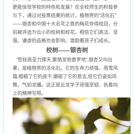
更能体现学校的特色和发展？在全校师生的积极参
与下，通过对投票结果的统计，植物界的“活化石”
——银杏和中国十大名花之首的梅花夺得桂冠，分
别被评选为云小的校树和校花。相信它们高洁、坚
强、谦虚的品格也会影响、激励着孩子们成长。
校树——银杏树
“怒枝高亚力撑天,繁荫龙勃香罗地”,银杏又叫白
果，是植物界的活化石。它的生命力顽强，雨雪风
霜,粗糙了它的皮干,磨砺了它的意志,但它仍姿如凤
舞，气如龙蟠。这正是云龙学子顽强坚韧、执着向
上的精神写照。