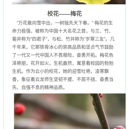
校花——梅花
“万花敢向雪中出，一树独先天下春。” 梅花的生
命力极强，被称为中国十大名花之首，与兰、竹、
菊并称为“四君子”，与松、竹并称为“岁寒三友”。几
千年来，它那铁骨冰心的崇高品质和坚贞气节鼓励
了一代又一代中国人不畏艰险，奋勇开拓。梅花色
泽艳丽，花开如火，生机盎然，寓意着校园的勃勃
生机。作为云小的校花，她的迎雪吐艳，凌寒飘
香，象征着云龙师生坚韧不拔、不屈不挠、奋勇当
先、自强不息的精神品质。